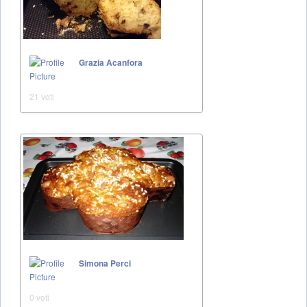
Grazia Acanfora
21 voti
Simona Perci
0 voti