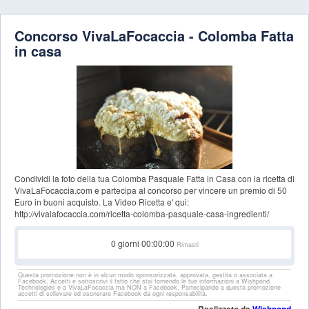
Concorso VivaLaFocaccia - Colomba Fatta
in casa
Condividi la foto della tua Colomba Pasquale Fatta in Casa con la ricetta di
VivaLaFocaccia.com e partecipa al concorso per vincere un premio di 50
Euro in buoni acquisto. La Video Ricetta e' qui:
http://vivalafocaccia.com/ricetta-colomba-pasquale-casa-ingredienti/
0
giorni
00:00:00
Rimasti
Questa promozione non è in alcun modo sponsorizzata, approvata, gestita o associata a
Facebook. Accetti e sottoscrivi il fatto che stai fornendo le tue informazioni a Wishpond
Technologies e a VivaLaFocaccia ma NON a Facebook. Partecipando a questa promozione
accetti di sollevare ed esonerare Facebook da ogni responsabilità.