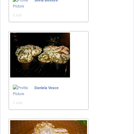
Silvia Belfiore
0 voti
Daniela Vesce
1 voto