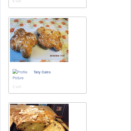
6 voti
Taty Cairo
2 voti